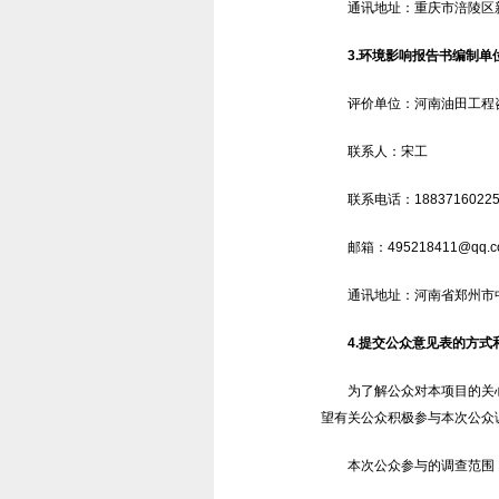
通讯地址：重庆市涪陵区新
3.环境影响报告书编制单
评价单位：河南油田工程咨
联系人：宋工
联系电话：1883716022
邮箱：495218411@qq.c
通讯地址：河南省郑州市中兴
4.提交公众意见表的方式
为了解公众对本项目的关心
望有关公众积极参与本次公众
本次公众参与的调查范围：