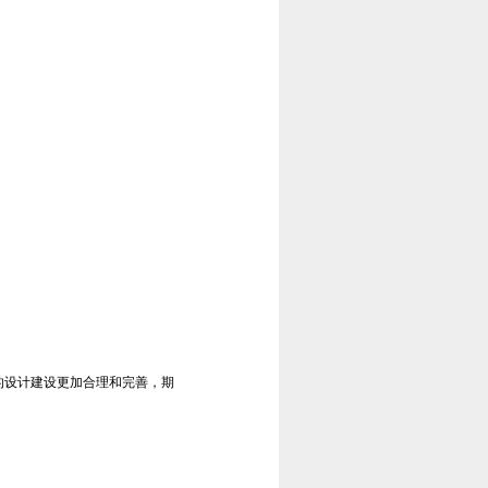
设计建设更加合理和完善，期