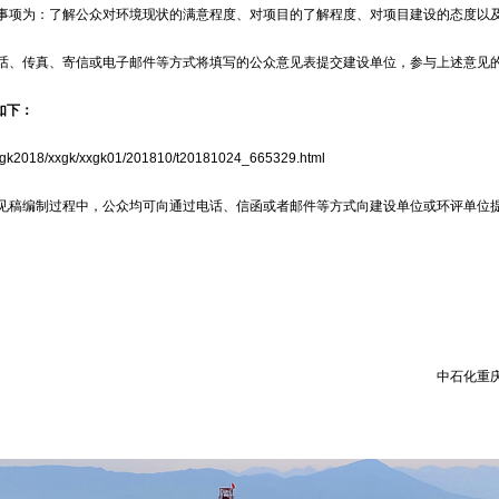
项为：了解公众对环境现状的满意程度、对项目的了解程度、对项目建设的态度以及
、传真、寄信或电子邮件等方式将填写的公众意见表提交建设单位，参与上述意见
如下：
k2018/xxgk/xxgk01/201810/t20181024_665329.html
稿编制过程中，公众均可向通过电话、信函或者邮件等方式向建设单位或环评单位提
中石化重