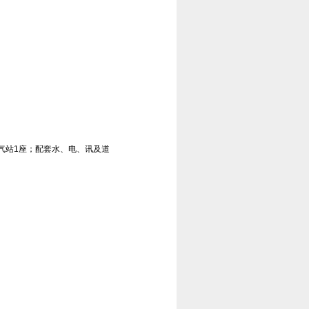
气站1座；配套水、电、讯及道