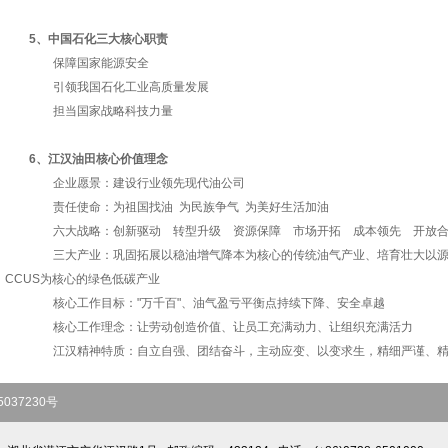
5、中国石化三大核心职责
保障国家能源安全
引领我国石化工业高质量发展
担当国家战略科技力量​​
6、江汉油田核心价值理念​
企业愿景：建设行业领先现代油公司
责任使命：为祖国找油 为民族争气 为美好生活加油
六大战略：创新驱动 转型升级 资源保障 市场开拓 成本领先 开放
​三大产业：巩固拓展以稳油增气降本为核心的传统油气产业、培育壮大以源
CCUS为核心的绿色低碳产业
核心工作目标："万千百"、油气盈亏平衡点持续下降、安全卓越
核心工作理念：让劳动创造价值、让员工充满动力、让组织充满活力
江汉精神特质：自立自强、团结奋斗，主动应变、以变求生，精细严谨、精
037230号