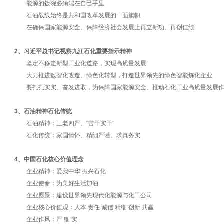
能源的饭碗必须端在自己手里
石油战线始终是共和国改革发展的一面旗帜
在确保国家能源安全、保障经济社会发展上再立新功、再创佳绩
2、
习近平总书记视察九江石化重要指示精神
坚定不移走新型工业化道路，实现高质量发展
大力推进数智化改造、绿色化转型，打造世界领先的绿色智能炼化企业
要扎扎实实、奋发进取，为保障国家能源安全、推动石化工业高质量发展作
3、
石油精神石化传统
石油精神：三老四严、"苦干实干"
石化传统：家国情怀、精细严谨、求真务实
4、
中国石化核心价值理念
企业精神：爱我中华 振兴石化
企业使命：为美好生活加油
企业愿景：建设世界领先现代化能源与化工公司​
企业核心价值观：人本 责任 诚信 精细 创新 共赢
企业作风：严 细 实​